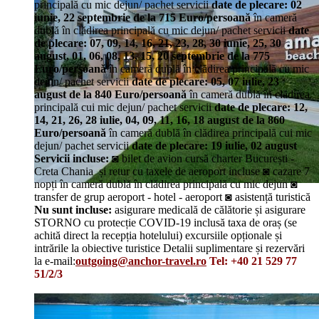
principală cu mic dejun/ pachet servicii
date de plecare: 02
iunie, 22 septembrie
de la 715 Euro/persoană
în cameră
dublă în clădirea principală cu mic dejun/ pachet servicii
date
de plecare: 07, 09, 14, 16, 21, 23, 28, 30 iunie, 25, 30
august, 01, 06, 08, 13, 15, 20 septembrie
de la 775
Euro/persoană
în cameră dublă în clădirea principală cu mic
dejun/ pachet servicii
date de plecare: 05, 07 iulie, 23
august
de la 840 Euro/persoană
în cameră dublă în clădirea
principală cui mic dejun/ pachet servicii
date de plecare: 12,
14, 21, 26, 28 iulie, 04, 09, 11, 16, 18 august
de la 860
Euro/persoană
în cameră dublă în clădirea principală cui mic
dejun/ pachet servicii
date de plecare: 19 iulie, 02 august
Servicii incluse:
◙ bilet de avion cursă charter București -
Creta Chania și retur cu taxele de aeroport incluse ◙ cazare 7
nopți în cameră dublă în clădirea principală cu mic dejun ◙
transfer de grup aeroport - hotel - aeroport ◙ asistență turistică
Nu sunt incluse:
asigurare medicală de călătorie și asigurare
STORNO cu protecție COVID-19 inclusă taxa de oraș (se
achită direct la recepția hotelului) excursiile opționale și
intrările la obiective turistice Detalii suplimentare și rezervări
la e-mail:
outgoing@anchor-travel.ro
Tel: +40 21 529 77
51/2/3
Details