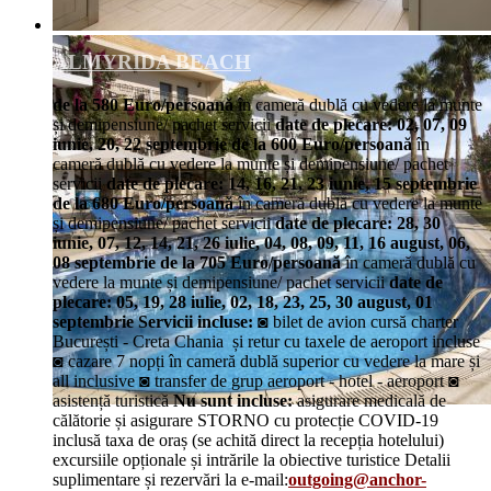
ALMYRIDA BEACH
de la 580 Euro/persoană
în cameră dublă cu vedere la munte
și demipensiune/ pachet servicii
date de plecare: 02, 07, 09
iunie, 20, 22 septembrie
de la 600 Euro/persoană
în
cameră dublă cu vedere la munte și demipensiune/ pachet
servicii
date de plecare: 14, 16, 21, 23 iunie, 15 septembrie
de la 680 Euro/persoană
în cameră dublă cu vedere la munte
și demipensiune/ pachet servicii
date de plecare: 28, 30
iunie, 07, 12, 14, 21, 26 iulie, 04, 08, 09, 11, 16 august, 06,
08 septembrie
de la 705 Euro/persoană
în cameră dublă cu
vedere la munte și demipensiune/ pachet servicii
date de
plecare: 05, 19, 28 iulie, 02, 18, 23, 25, 30 august, 01
septembrie
Servicii incluse:
◙ bilet de avion cursă charter
București - Creta Chania și retur cu taxele de aeroport incluse
◙ cazare 7 nopți în cameră dublă superior cu vedere la mare și
all inclusive ◙ transfer de grup aeroport - hotel - aeroport ◙
asistență turistică
Nu sunt incluse:
asigurare medicală de
călătorie și asigurare STORNO cu protecție COVID-19
inclusă taxa de oraș (se achită direct la recepția hotelului)
excursiile opționale și intrările la obiective turistice Detalii
suplimentare și rezervări la e-mail:
outgoing@anchor-