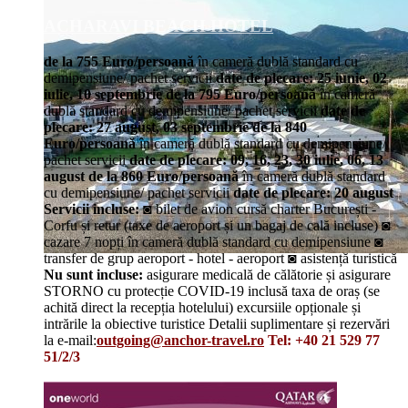
ACHARAVI BEACH HOTEL
de la 755 Euro/persoană
în cameră dublă standard cu
demipensiune/ pachet servicii
date de plecare: 25 iunie, 02
iulie, 10 septembrie
de la 795 Euro/persoană
în cameră
dublă standard cu demipensiune/ pachet servicii
date de
plecare: 27 august, 03 septembrie
de la 840
Euro/persoană
în cameră dublă standard cu demipensiune/
pachet servicii
date de plecare: 09, 16, 23, 30 iulie, 06, 13
august
de la 860 Euro/persoană
în cameră dublă standard
cu demipensiune/ pachet servicii
date de plecare: 20 august
Servicii incluse:
◙ bilet de avion cursă charter București -
Corfu și retur (taxe de aeroport și un bagaj de cală incluse) ◙
cazare 7 nopți în cameră dublă standard cu demipensiune ◙
transfer de grup aeroport - hotel - aeroport ◙ asistență turistică
Nu sunt incluse:
asigurare medicală de călătorie și asigurare
STORNO cu protecție COVID-19 inclusă taxa de oraș (se
achită direct la recepția hotelului) excursiile opționale și
intrările la obiective turistice Detalii suplimentare și rezervări
la e-mail:
outgoing@anchor-travel.ro
Tel: +40 21 529 77
51/2/3
Details