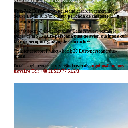
de la 742 Euro/7 nopți/persoană
cazare în cameră dublă
deluxe Layan suite/mic dejun
perioada de călătorie: 1 - 8
Noiembrie 2021
zbor Otopeni -Phuket compania Qatar Airways (escală la
Doha) de la
585 Euro/persoană/bilet de avion dusîntors cu
taxe de aeroport și bagaj de cală incluse
Transfer aeroport Phuket - hotel:
30 Euro/persoană/dus-
intors
Detalii suplimentare și rezervări la e-mail:
outgoing@anchor-
travel.ro
Tel: +40 21 529 77 51/2/3
Details