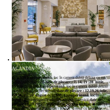
ACANDIA
de la
650 Euro/persoană
, loc în camera dublă deluxe cu mic
dejun/ pachet servicii
date de plecare : 7, 14, 21 ,28 iunie,
05 iulie
de la
680 Euro/persoană
, loc în camera dublă deluxe
cu mic dejun/ pachet servicii
date de plecare : 12,19,26 iulie,
2,9,16, 23, 30 august
de la
600 Euro/persoană
, loc în
camera dublă deluxe cu mic dejun/ pachet servicii
date de
plecare : 6,13,20, 27 septembrie
Servicii incluse:
◙ bilet de
avion cursă charter București - Rodos și retur cu taxele de