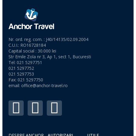
Nr. ord. reg. com. : J40/14135/02.09.2004
C.U.I.: RO16728184
Capital social : 30.000 lei
Str Emile Zola nr 3, Ap 1, sect 1, Bucuresti
Tel: 021 5297751
021 5297752
021 5297753
Fax: 021 5297750
email:
office@anchor-travel.ro
DESPRE ANCHOR
AUTORIZARI
UTILE