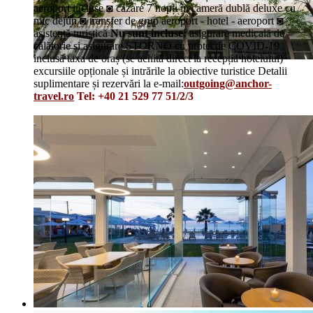
aeroport incluse ◙ cazare 7 nopți în cameră dublă deluxe cu
mic dejun ◙ transfer de grup aeroport - hotel - aeroport ◙
asistență turistică
Nu sunt incluse:
asigurare medicală de
călătorie și asigurare STORNO cu protecție COVID-19
inclusă taxa de oraș (se achită direct la recepția hotelului)
excursiile opționale și intrările la obiective turistice Detalii
suplimentare și rezervări la e-mail:
outgoing@anchor-
travel.ro
Tel: +40 21 529 77 51/2/3
Details