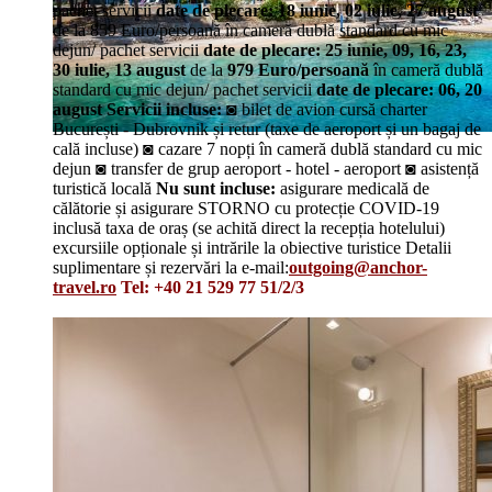
pachet servicii
date de plecare: 18 iunie, 02 iulie, 27 august
de la 859 Euro/persoană în cameră dublă standard cu mic
dejun/ pachet servicii
date de plecare: 25 iunie, 09, 16, 23,
30 iulie, 13 august
de la
979 Euro/persoană
în cameră dublă
standard cu mic dejun/ pachet servicii
date de plecare: 06, 20
august
Servicii incluse:
◙ bilet de avion cursă charter
București - Dubrovnik și retur (taxe de aeroport și un bagaj de
cală incluse) ◙ cazare 7 nopți în cameră dublă standard cu mic
dejun ◙ transfer de grup aeroport - hotel - aeroport ◙ asistență
turistică locală
Nu sunt incluse:
asigurare medicală de
călătorie și asigurare STORNO cu protecție COVID-19
inclusă taxa de oraș (se achită direct la recepția hotelului)
excursiile opționale și intrările la obiective turistice Detalii
suplimentare și rezervări la e-mail:
outgoing@anchor-
travel.ro
Tel: +40 21 529 77 51/2/3
Details