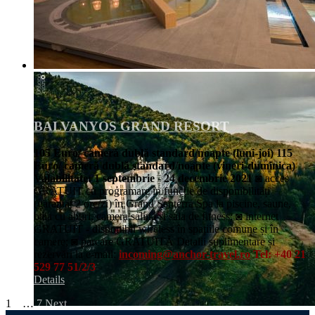
BALVANYOS GRAND RESORT
105 Euro/ cameră dublă standard/noapte (luni-joi)
115
Euro/ cameră dublă standard/noapte (vineri-duminica)
Valabilitate: 1 septembrie - 24 decembrie 2021
◙ acces
GRATUIT cu programare în funcție de disponibilități
(garantat 2 ore/zi) în Grand Santerra Spa la piscine, saune,
baia cu aburi, camera salină și sala de fitness; ◙ internet
GRATUIT - disponibil wireless în spațiile comune și în
camere; ◙ parcare GRATUITĂ Detalii suplimentare și
rezervări la e-mail:
incoming@anchor-travel.ro
Tel: +40 21
529 77 51/2/3
Details
1
2
…
7
Next