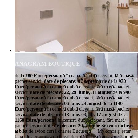
ANAGRAM BOUTIQUE
de la
780 Euro/persoană
în cameră dublă elegant, fără masă/
pachet servicii
date de plecare: 07 septembrie
de la
930
Euro/persoană
în cameră dublă elegant, fără masă/ pachet
servicii
date de plecare: 22, 29 iunie, 31 august
de la
990
Euro/persoană
în cameră dublă elegant, fără masă/ pachet
servicii
date de plecare: 06 iulie, 24 august
de la
1140
Euro/persoană
în cameră dublă elegant, fără masă/ pachet
servicii
date de plecare: 13 iulie, 03, 10, 17 august
de la
1160 Euro/persoană
în cameră dublă elegant, fără masă/
pachet servicii
date de plecare: 20, 27 iulie
Servicii incluse:
◙ bilet de avion cursă charter București - - Mykonos și retur
(taxe de aeroport și un bagaj de cală incluse) ◙ cazare 7 nopți