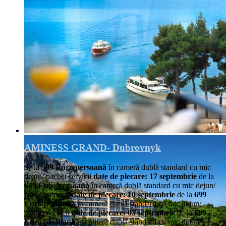
AMINESS GRAND- Dubrovnyk
de la
599 Euro/persoană
în cameră dublă standard cu mic
dejun/ pachet servicii
date de plecare: 17 septembrie
de la
649 Euro/persoană
în cameră dublă standard cu mic dejun/
pachet servicii
date de plecare: 10 septembrie
de la
699
Euro/persoană
în cameră dublă standard cu mic dejun/
pachet servicii
date de plecare: 03 septembrie
de la
789
Euro/persoană
în cameră dublă standard cu mic dejun/