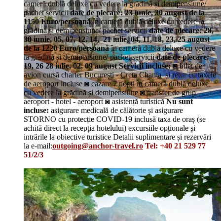
cameră dublă deluxe cu vedere la grădină și demipensiune/
pachet servicii
date de plecare: 23 iunie, 30 august
de la
1150 Euro/persoană
în cameră dublă deluxe cu vedere la
grădină și demipensiune/ pachet servicii
date de plecare: 28,
30 iunie, 05, 07, 12, 14, 21 iulie, 04, 11, 18, 23, 25 august
de la 1220 Euro/persoană
în cameră dublă deluxe cu vedere
la grădină și demipensiune/ pachet servicii
date de plecare:
19, 26 28 iulie, 02, 09 august
Servicii incluse:
◙ bilet de
avion cursă charter București - Creta Chania și retur cu taxele
de aeroport incluse ◙ cazare 7 nopți în cameră dublă deluxe
cu vedere la grădină și demipensiune ◙ transfer de grup
aeroport - hotel - aeroport ◙ asistență turistică
Nu sunt
incluse:
asigurare medicală de călătorie și asigurare
STORNO cu protecție COVID-19 inclusă taxa de oraș (se
achită direct la recepția hotelului) excursiile opționale și
intrările la obiective turistice Detalii suplimentare și rezervări
la e-mail:
outgoing@anchor-travel.ro
Tel: +40 21 529 77
51/2/3
Details