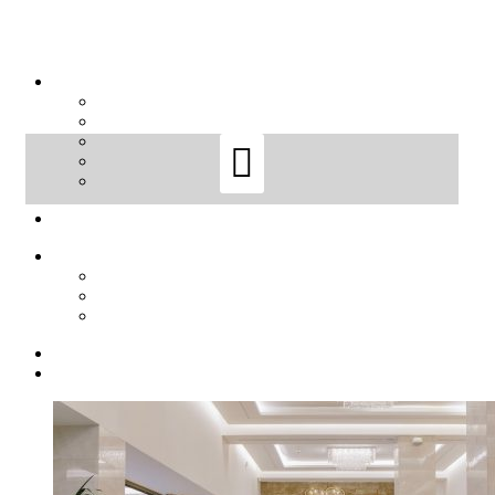
Sort by
Default Order
Sort by
Default Order
Sort by
Name
Sort by
Price
Sort by
Date
Sort by
Popularity
Show
12 Products
Show
12 Products
Show
24 Products
Show
36 Products