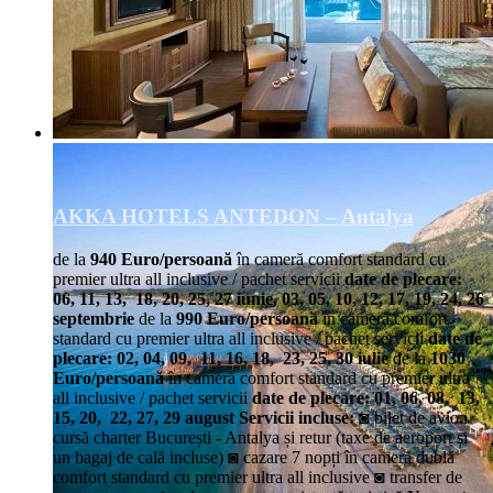
AKKA HOTELS ANTEDON – Antalya
de la
940 Euro/persoană
în cameră comfort standard cu
premier ultra all inclusive / pachet servicii
date de plecare:
06, 11, 13, 18, 20, 25, 27 iunie, 03, 05, 10, 12, 17, 19, 24, 26
septembrie
de la
990 Euro/persoană
în cameră comfort
standard cu premier ultra all inclusive / pachet servicii
date de
plecare: 02, 04, 09, 11, 16, 18, 23, 25, 30 iulie
de la
1030
Euro/persoană
în cameră comfort standard cu premier ultra
all inclusive / pachet servicii
date de plecare: 01, 06, 08, 13,
15, 20, 22, 27, 29 august
Servicii incluse:
◙ bilet de avion
cursă charter București - Antalya și retur (taxe de aeroport și
un bagaj de cală incluse) ◙ cazare 7 nopți în cameră dublă
comfort standard cu premier ultra all inclusive ◙ transfer de