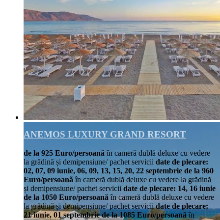
ANEMOS LUXURY GRAND RESORT
de la 925 Euro/persoană
în cameră dublă deluxe cu vedere
la grădină și demipensiune/ pachet servicii
date de plecare:
02, 07, 09 iunie, 06, 09, 13, 15, 20, 22 septembrie
de la 960
Euro/persoană
în cameră dublă deluxe cu vedere la grădină
și demipensiune/ pachet servicii
date de plecare: 14, 16 iunie
de la 1050 Euro/persoană
în cameră dublă deluxe cu vedere
la grădină și demipensiune/ pachet servicii
date de plecare:
21 iunie, 01 septembrie
de la 1085 Euro/persoană
în