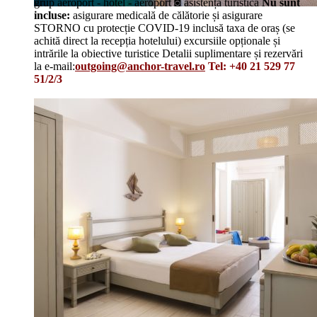
grup aeroport - hotel - aeroport ◙ asistență turistică
Nu sunt
incluse:
asigurare medicală de călătorie și asigurare
STORNO cu protecție COVID-19 inclusă taxa de oraș (se
achită direct la recepția hotelului) excursiile opționale și
intrările la obiective turistice Detalii suplimentare și rezervări
la e-mail:
outgoing@anchor-travel.ro
Tel: +40 21 529 77
51/2/3
Details