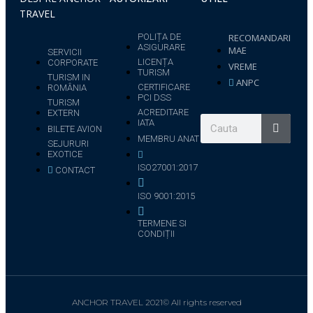
TRAVEL
POLIȚA DE
RECOMANDARI
ASIGURARE
MAE
SERVICII
LICENȚA
CORPORATE
VREME
TURISM
TURISM IN
ANPC
CERTIFICARE
ROMÂNIA
PCI DSS
TURISM
ACREDITARE
EXTERN
IATA
BILETE AVION
MEMBRU ANAT
SEJURURI
EXOTICE
ISO27001:2017
CONTACT
ISO 9001:2015
TERMENE SI
CONDIȚII
ANCHOR TRAVEL 2021© All rights reserved