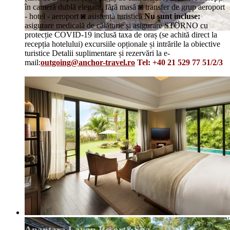
în cameră dublă elegant, fără masă ◙ transfer de grup aeroport
- hotel - aeroport ◙ asistență turistică
Nu sunt incluse:
asigurare medicală de călătorie și asigurare STORNO cu
protecție COVID-19 inclusă taxa de oraș (se achită direct la
recepția hotelului) excursiile opționale și intrările la obiective
turistice Detalii suplimentare și rezervări la e-
mail:
outgoing@anchor-travel.ro
Tel: +40 21 529 77 51/2/3
Details
Anantara Layan Resort&Spa