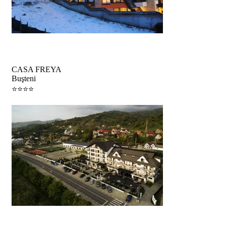
Vacanță la munte
CASA FREYA
Buşteni
⭐️⭐️⭐️⭐️
Vacanță in Maramureş