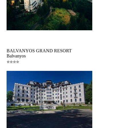
Vacanță
BALVANYOS GRAND RESORT
Balvanyos
⭐️⭐️⭐️⭐️