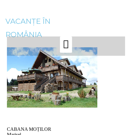
VACANȚE ÎN
ROMÂNIA
Vacanță la munte
CABANA MOȚILOR
Marisel