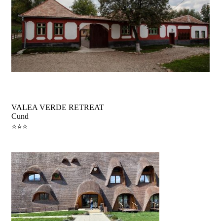
Tradiții Transilvănene
VALEA VERDE RETREAT
Cund
⭐️⭐️⭐️