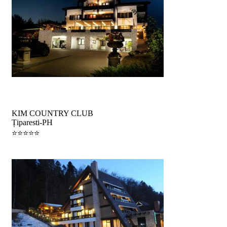
Vacanța şi relaxare
KIM COUNTRY CLUB
Țiparesti-PH
⭐️⭐️⭐️⭐️⭐️