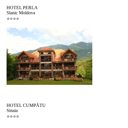
HOTEL PERLA
Slanic Moldova
⭐️⭐️⭐️⭐️
Minivacanța
HOTEL CUMPĂTU
Sinaia
⭐️⭐️⭐️⭐️