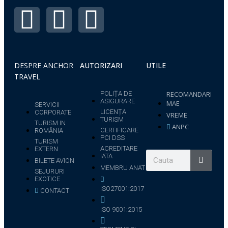
DESPRE ANCHOR
AUTORIZARI
UTILE
TRAVEL
POLIȚA DE
RECOMANDARI
ASIGURARE
MAE
SERVICII
LICENȚA
CORPORATE
VREME
TURISM
TURISM IN
ANPC
CERTIFICARE
ROMÂNIA
PCI DSS
TURISM
ACREDITARE
EXTERN
IATA
BILETE AVION
MEMBRU ANAT
SEJURURI
EXOTICE
ISO27001:2017
CONTACT
ISO 9001:2015