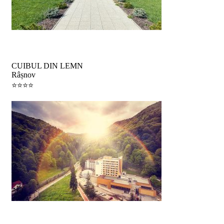
Vacanță la munte
CUIBUL DIN LEMN
Râșnov
⭐️⭐️⭐️⭐️
Pachet Tratament