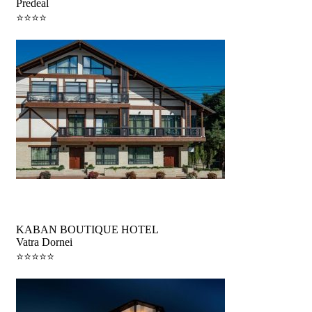
Predeal
⭐️⭐️⭐️⭐️
Oferta de toamnă
KABAN BOUTIQUE HOTEL
Vatra Dornei
⭐️⭐️⭐️⭐️⭐️