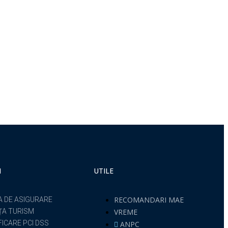
I
UTILE
RECOMANDARI MAE
A DE ASIGURARE
ȚA TURISM
VREME
FICARE PCI DSS
ANPC