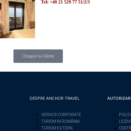
Tel: +40 21 529 77 51/2/3
Inapoi la Oferte
DESPRE ANCHOR TRAVEL
AUTORIZAR
SERVICII CORPORATE
POLIȚ
TURISM IN ROMÂNIA
LICEN
TURISM EXTERN
CERTI