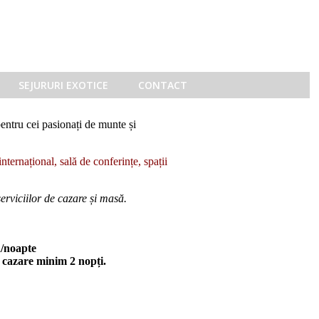
SEJURURI EXOTICE
CONTACT
pentru cei pasionați de munte și
internațional, sală de conferințe, spații
iciilor de cazare și masă.
/noapte
u cazare minim 2 nopți.