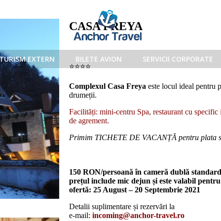
CASA FREYA
TURISM EXTERN
BILETE AVION
SERVICII CORPORATE
⭐️⭐️⭐️⭐️
Complexul Casa Freya
este locul ideal pentru 
drumeții.
Facilități: mini-centru Spa, restaurant cu specific 
de agrement.
Primim TICHETE DE VACANȚĂ pentru plata serv
150 RON/persoană în cameră dublă standard
prețul include mic dejun și este valabil pentr
ofertă: 25 August – 20 Septembrie 2021
Detalii suplimentare și rezervări la
e-mail:
incoming@anchor-travel.ro