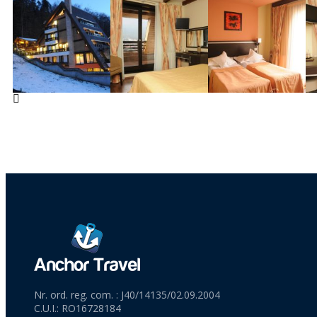
Nr. ord. reg. com. : J40/14135/02.09.2004
C.U.I.: RO16728184