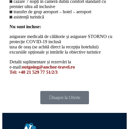
◙ cazare 7 nopți în cameră dublă comfort standard cu
premier ultra all inclusive
◙ transfer de grup aeroport – hotel – aeroport
◙ asistență turistică
Nu sunt incluse:
asigurare medicală de călătorie și asigurare STORNO cu
protecție COVID-19 inclusă
taxa de oraș (se achită direct la recepția hotelului)
excursiile opționale și intrările la obiective turistice
Detalii suplimentare și rezervări la
e-mail:
outgoing@anchor-travel.ro
Tel: +40 21 529 77 51/2/3
Inapoi la Oferte