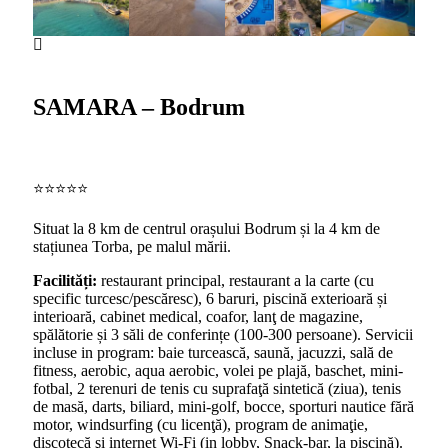
SAMARA – Bodrum
⭐️⭐️⭐️⭐️⭐️
Situat la 8 km de centrul orașului Bodrum și la 4 km de
stațiunea Torba, pe malul mării.
Facilități:
restaurant principal, restaurant a la carte (cu
specific turcesc/pescăresc), 6 baruri, piscină exterioară și
interioară, cabinet medical, coafor, lanţ de magazine,
spălătorie și 3 săli de conferințe (100-300 persoane). Servicii
incluse in program: baie turcească, saună, jacuzzi, sală de
fitness, aerobic, aqua aerobic, volei pe plajă, baschet, mini-
fotbal, 2 terenuri de tenis cu suprafaţă sintetică (ziua), tenis
de masă, darts, biliard, mini-golf, bocce, sporturi nautice fără
motor, windsurfing (cu licenţă), program de animaţie,
discotecă şi internet Wi-Fi (in lobby, Snack-bar, la piscină).