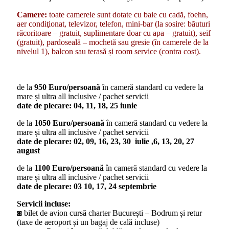
Camere:
toate camerele sunt dotate cu baie cu cadă, foehn,
aer condiţionat, televizor, telefon, mini-bar (la sosire: băuturi
răcoritoare – gratuit, suplimentare doar cu apa – gratuit), seif
(gratuit), pardoseală – mochetă sau gresie (în camerele de la
nivelul 1), balcon sau terasă și room service (contra cost).
de la
950 Euro/persoană
în cameră standard cu vedere la
mare și ultra all inclusive / pachet servicii
date de plecare: 04, 11, 18, 25 iunie
de la
1050 Euro/persoană
în cameră standard cu vedere la
mare și ultra all inclusive / pachet servicii
date de plecare: 02, 09, 16, 23, 30 iulie ,6, 13, 20, 27
august
de la
1100 Euro/persoană
în cameră standard cu vedere la
mare și ultra all inclusive / pachet servicii
date de plecare: 03 10, 17, 24 septembrie
Servicii incluse:
◙ bilet de avion cursă charter București – Bodrum și retur
(taxe de aeroport și un bagaj de cală incluse)