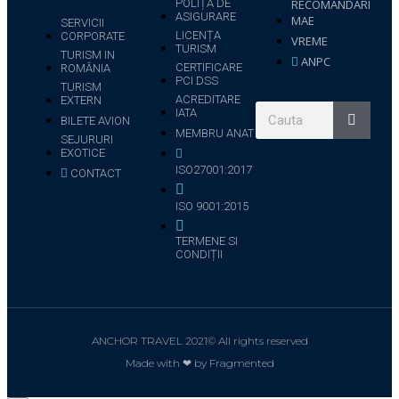
POLIȚA DE
RECOMANDARI
ASIGURARE
MAE
SERVICII
LICENȚA
CORPORATE
VREME
TURISM
TURISM IN
ANPC
CERTIFICARE
ROMÂNIA
PCI DSS
TURISM
ACREDITARE
EXTERN
IATA
BILETE AVION
MEMBRU ANAT
SEJURURI
EXOTICE
ISO27001:2017
CONTACT
ISO 9001:2015
TERMENE SI
CONDIȚII
ANCHOR TRAVEL 2021© All rights reserved
Made with ❤ by Fragmented