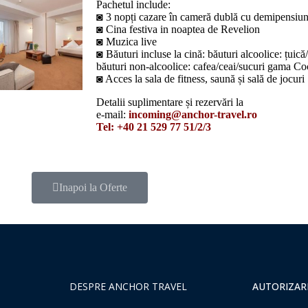
Pachetul include:
◙ 3 nopți cazare în cameră dublă cu demipensiune
◙ Cina festiva in noaptea de Revelion
◙ Muzica live
◙ Băuturi incluse la cină: băuturi alcoolice: țuică/
băuturi non-alcoolice: cafea/ceai/sucuri gama Co
◙ Acces la sala de fitness, saună și sală de jocuri
Detalii suplimentare și rezervări la
e-mail:
incoming@anchor-travel.ro
Tel: +40 21 529 77 51/2/3
Inapoi la Oferte
DESPRE ANCHOR TRAVEL
AUTORIZAR