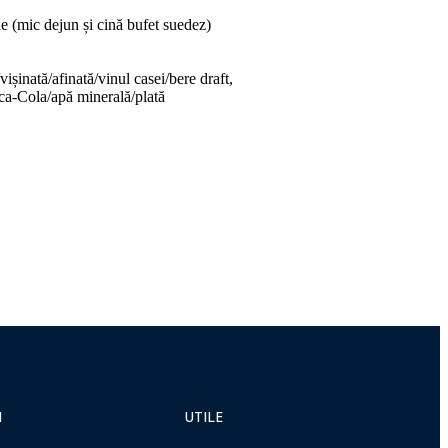
 (mic dejun și cină bufet suedez)
vișinată/afinată/vinul casei/bere draft,
ca-Cola/apă minerală/plată
I
UTILE