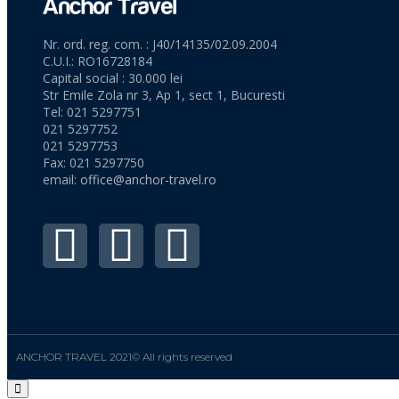
Nr. ord. reg. com. : J40/14135/02.09.2004
C.U.I.: RO16728184
Capital social : 30.000 lei
Str Emile Zola nr 3, Ap 1, sect 1, Bucuresti
Tel: 021 5297751
021 5297752
021 5297753
Fax: 021 5297750
email:
office@anchor-travel.ro
ANCHOR TRAVEL 2021© All rights reserved