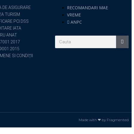
RECOMANDARI MAE
A DE ASIGURARE
ȚA TURISM
VREME
FICARE PCI DSS
ANPC
ITARE IATA
RU ANAT
7001:2017
 9001:2015
MENE SI CONDIȚII
Made with ❤ by Fragmented