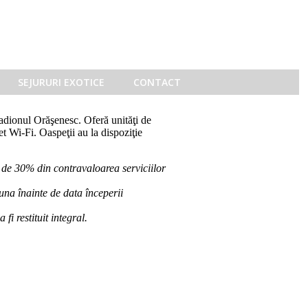
SEJURURI EXOTICE
CONTACT
adionul Orăşenesc. Oferă unităţi de
et Wi-Fi. Oaspeţii au la dispoziţie
 de 30% din contravaloarea serviciilor
luna înainte de data începerii
a fi restituit integral.