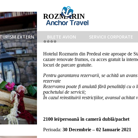
ROZMARIN
TURISM EXTERN
BILETE AVION
SERVICII CORPORATE
⭐️⭐️⭐️⭐️
Hotelul Rozmarin din Predeal este aproape de St
cazare renovate frumos, cu acces gratuit la intern
locuri de parcare gratuite.
Pentru garantarea rezervarii, se achită un avans
rezervate
Rezervarea poate fi anulată fără penalități cu o 
pachetului de servicii;
În cazul reinstituirii restricțiilor, avansul achitat v
2100 lei/persoană în cameră dublă/pachet
Perioada:
30 Decembrie – 02 Ianuarie 2021