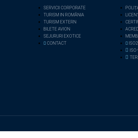
SERVICII CORPORATE
POLIȚ
TURISM IN ROMÂNIA
LICEN
TURISM EXTERN
CERTI
BILETE AVION
ACRED
SEJURURI EXOTICE
MEMB
CONTACT
ISO2
ISO
TER