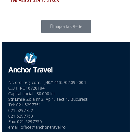
Tel: +40 21 529 77 51/2/3
Inapoi la Oferte
Nr. ord. reg. com. : J40/14135/02.09.2004
C.U.I.: RO16728184
Capital social : 30.000 lei
Str Emile Zola nr 3, Ap 1, sect 1, Bucuresti
Tel: 021 5297751
021 5297752
021 5297753
Fax: 021 5297750
email:
office@anchor-travel.ro