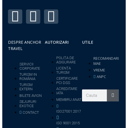
DESPRE ANCHOR
AUTORIZARI
UTILE
TRAVEL
POLIȚA DE
RECOMANDARI
ASIGURARE
MAE
SERVICII
LICENȚA
CORPORATE
VREME
TURISM
TURISM IN
ANPC
CERTIFICARE
ROMÂNIA
PCI DSS
TURISM
ACREDITARE
EXTERN
IATA
BILETE AVION
MEMBRU ANAT
SEJURURI
EXOTICE
ISO27001:2017
CONTACT
ISO 9001:2015