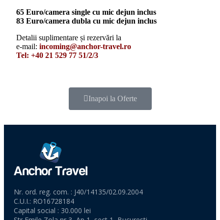
65 Euro/camera single cu mic dejun inclus
83 Euro/camera dubla cu mic dejun inclus
Detalii suplimentare și rezervări la
e-mail:
incoming@anchor-travel.ro
Tel: +40 21 529 77 51/2/3
Inapoi la Oferte
Nr. ord. reg. com. : J40/14135/02.09.2004
C.U.I.: RO16728184
Capital social : 30.000 lei
Str Emile Zola nr 3, Ap 1, sect 1, Bucuresti