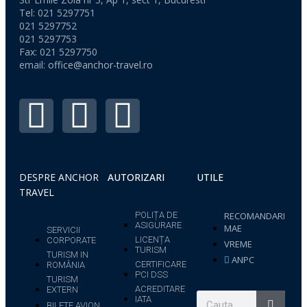
Tel: 021 5297751
021 5297752
021 5297753
Fax: 021 5297750
email:
office@anchor-travel.ro
DESPRE ANCHOR
AUTORIZARI
UTILE
TRAVEL
POLIȚA DE
RECOMANDARI
ASIGURARE
MAE
SERVICII
LICENȚA
CORPORATE
VREME
TURISM
TURISM IN
ANPC
CERTIFICARE
ROMÂNIA
PCI DSS
TURISM
ACREDITARE
EXTERN
IATA
BILETE AVION