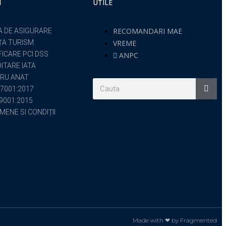
I
UTILE
RECOMANDARI MAE
A DE ASIGURARE
ȚA TURISM
VREME
FICARE PCI DSS
ANPC
ITARE IATA
RU ANAT
7001:2017
 9001:2015
MENE SI CONDIȚII
Made with ❤ by Fragmented