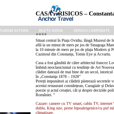
CASA HRISICOS – Constant
TURISM EXTERN
BILETE AVION
SERVICII CORPORATE
⭐️⭐️⭐️⭐️
Situat central în Piața Ovidiu, lângă Muzeul de I
află la un minut de mers pe jos de Sinagoga Ma
la 10 minute de mers pe jos de plaja Modern și Po
Cazinoul din Constanța, Tomis Eye și Acvariu.
Casa a fost gândită de către arhitectul francez Lou
îmbină neoclasicismul cu tendințe de Art Nouveau
clădire datează de mai bine de un secol, istoricul
în „Constanţa 1878 – 1928”
Pereții impunători ai clădirii păstrează secretele v
acestui restaurant constănțean, Caragiale și De
poezie și actul creației, cât și despre deciziile poli
României. ”
Cazare: camere cu TV smart, cablu TV, internet W
dublu, King size, perne hipoalergenice/cu puf măs
climatizare.