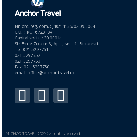
Nr. ord. reg. com. : J40/14135/02.09.2004
C.U.I.: RO16728184
Capital social : 30.000 lei
Str Emile Zola nr 3, Ap 1, sect 1, Bucuresti
Tel: 021 5297751
021 5297752
021 5297753
Fax: 021 5297750
email:
office@anchor-travel.ro
ANCHOR TRAVEL 2021© All rights reserved