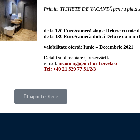
Primim TICHETE DE VACANȚĂ pentru plata serv
de la 120 Euro/cameră single Deluxe cu mic 
de la 130 Euro/cameră dublă Deluxe cu mic 
valabilitate ofertă: Iunie – Decembrie 2021
Detalii suplimentare și rezervări la
e-mail:
incoming@anchor-travel.ro
Tel: +40 21 529 77 51/2/3
Inapoi la Oferte