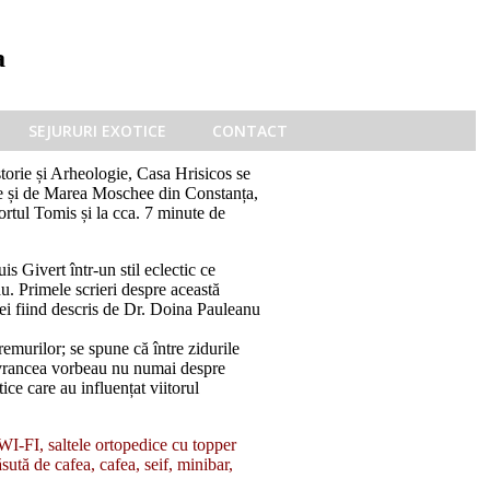
a
SEJURURI EXOTICE
CONTACT
storie și Arheologie, Casa Hrisicos se
re și de Marea Moschee din Constanța,
rtul Tomis și la cca. 7 minute de
is Givert într-un stil eclectic ce
. Primele scrieri despre această
 ei fiind descris de Dr. Doina Pauleanu
remurilor; se spune că între zidurile
lavrancea vorbeau nu numai despre
tice care au influențat viitorul
I-FI, saltele ortopedice cu topper
ută de cafea, cafea, seif, minibar,