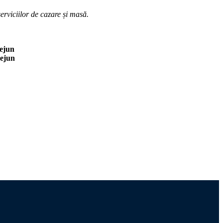
iciilor de cazare și masă.
dejun
dejun