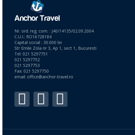
Nr. ord. reg. com. : J40/14135/02.09.2004
C.U.I.: RO16728184
Capital social : 30.000 lei
Str Emile Zola nr 3, Ap 1, sect 1, Bucuresti
Tel: 021 5297751
021 5297752
021 5297753
Fax: 021 5297750
email:
office@anchor-travel.ro