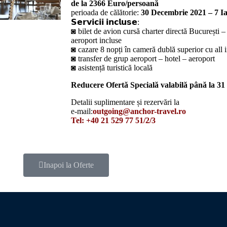
de la 2366 Euro/persoană
perioada de călătorie:
30 Decembrie 2021 – 7 I
𝗦𝗲𝗿𝘃𝗶𝗰𝗶𝗶 𝗶𝗻𝗰𝗹𝘂𝘀𝗲:
◙ bilet de avion cursă charter directă București 
aeroport incluse
◙ cazare 8 nopți în cameră dublă superior cu all 
◙ transfer de grup aeroport – hotel – aeroport
◙ asistență turistică locală
Reducere Ofertă Specială valabilă până la 
Detalii suplimentare și rezervări la
e-mail:
outgoing@anchor-travel.ro
Tel: +40 21 529 77 51/2/3
Inapoi la Oferte