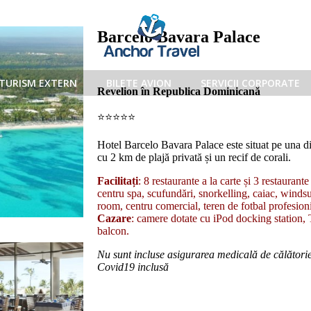
Barcelo Bavara Palace
TURISM EXTERN
BILETE AVION
SERVICII CORPORATE
Revelion în Republica Dominicană
⭐️⭐️⭐️⭐️⭐️
Hotel Barcelo Bavara Palace este situat pe una d
cu 2 km de plajă privată și un recif de corali.
Facilitați
: 8 restaurante a la carte și 3 restaurante
centru spa, scufundări, snorkelling, caiac, windsu
room, centru comercial, teren de fotbal profesioni
Cazare
: camere dotate cu iPod docking station, 
balcon.
Nu sunt incluse asigurarea medicală de călător
Covid19 inclusă