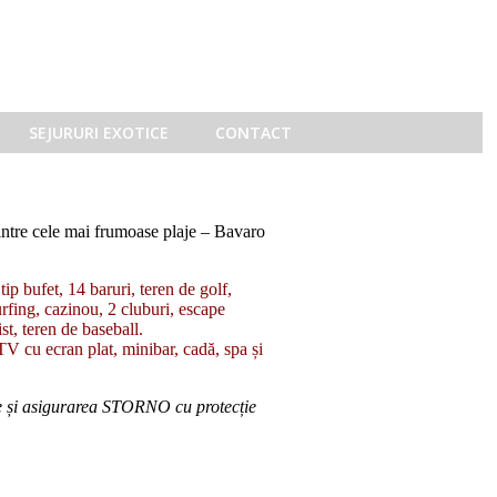
SEJURURI EXOTICE
CONTACT
intre cele mai frumoase plaje – Bavaro
 tip bufet, 14 baruri, teren de golf,
rfing, cazinou, 2 cluburi, escape
st, teren de baseball.
TV cu ecran plat, minibar, cadă, spa și
ie și asigurarea STORNO cu protecție