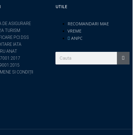
I
UTILE
RECOMANDARI MAE
A DE ASIGURARE
ȚA TURISM
VREME
FICARE PCI DSS
ANPC
ITARE IATA
RU ANAT
7001:2017
 9001:2015
MENE SI CONDIȚII